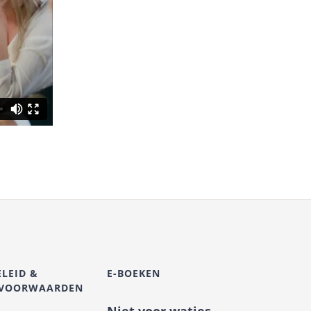
ELEID &
E-BOEKEN
SVOORWAARDEN
Niet voor watjes