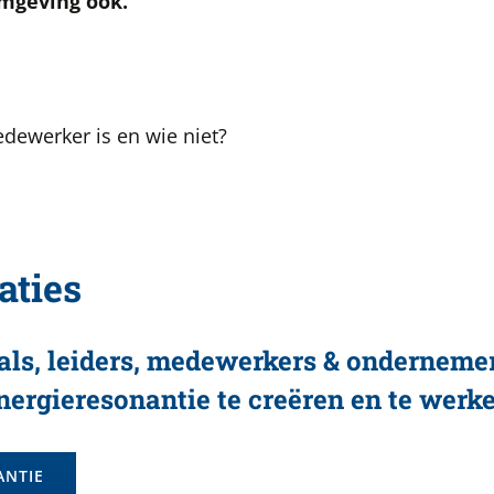
omgeving ook.
edewerker is en wie niet?
aties
nals, leiders, medewerkers & onderneme
nergieresonantie te creëren en te werke
ANTIE