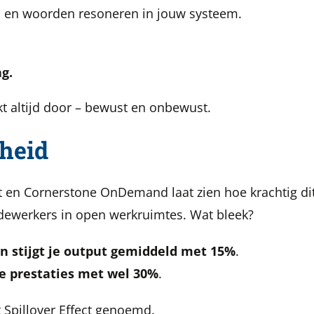
o en woorden resoneren in jouw systeem.
g.
kt altijd door – bewust en onbewust.
heid
n Cornerstone OnDemand laat zien hoe krachtig dit e
dewerkers in open werkruimtes. Wat bleek?
n stijgt je output gemiddeld met 15%
.
e prestaties met wel 30%
.
t Spillover Effect genoemd.