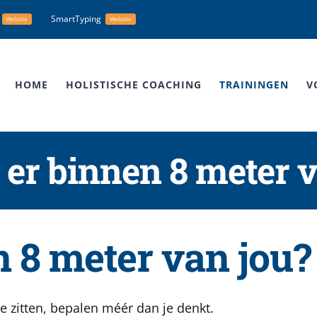
SmartTyping
Website
Website
HOME
HOLISTISCHE COACHING
TRAININGEN
V
 er binnen 8 meter 
n 8 meter van jou?
 je zitten, bepalen méér dan je denkt.