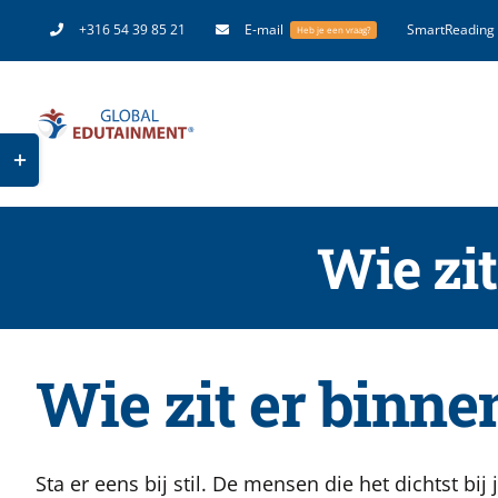
Ga
+316 54 39 85 21
E-mail
SmartReading
Heb je een vraag?
naar
inhoud
Toggle
Sliding
Bar
Wie zit
Area
Wie zit er binne
Sta er eens bij stil. De mensen die het dichtst bij