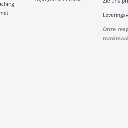
Zie ons pr
aching
 met
Leverings
Onze resp
maximaal