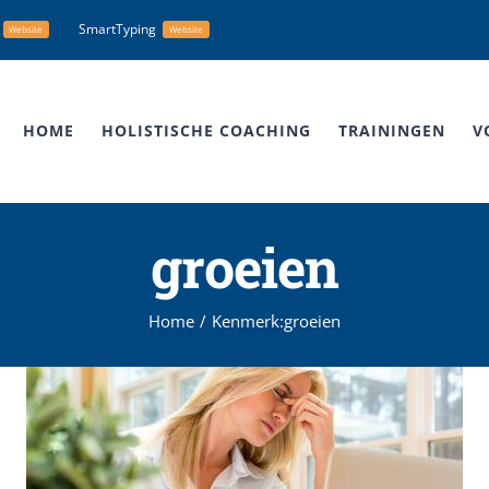
SmartTyping
Website
Website
HOME
HOLISTISCHE COACHING
TRAININGEN
V
groeien
Home
Kenmerk:
groeien