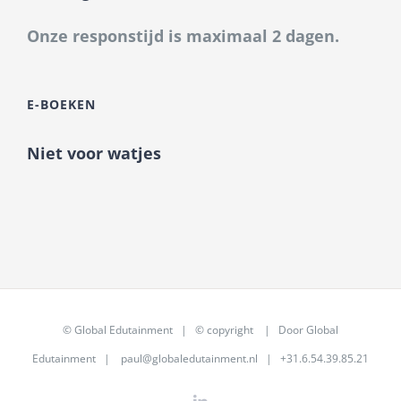
Onze responstijd is maximaal 2 dagen.
E-BOEKEN
Niet voor watjes
©
Global Edutainment
| © copyright | Door
Global
Edutainment
|
paul@globaledutainment.nl
| +31.6.54.39.85.21
LinkedIn